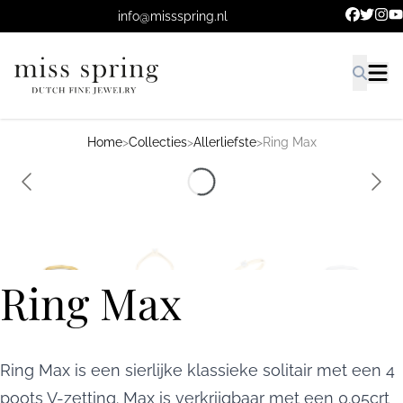
Ga naar de hoofdinhoud.
info@missspring.nl
Home
>
Collecties
>
Allerliefste
>
Ring Max
Ring Max
Ring Max is een sierlijke klassieke solitair met een 4
poots V-zetting. Max is verkrijgbaar met een 0.05crt