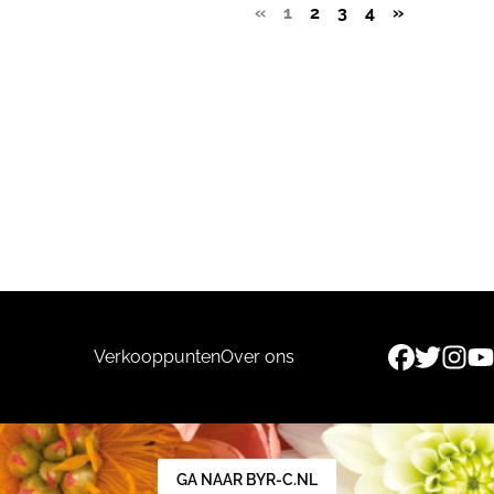
«
1
2
3
4
»
Verkooppunten
Over ons
GA NAAR BYR-C.NL