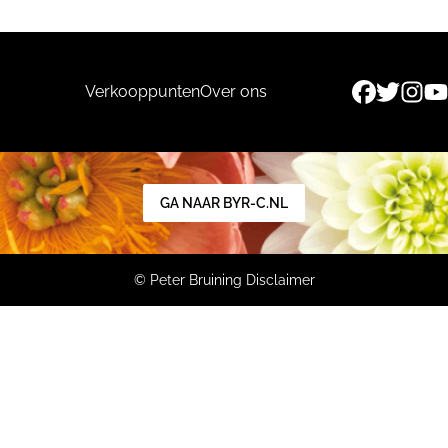
Verkooppunten
Over ons
GA NAAR BYR-C.NL
© Peter Bruining
Disclaimer