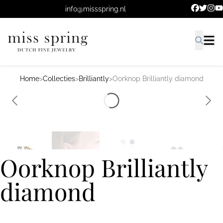
Ga naar de hoofdinhoud.
info@missspring.nl
Home
>
Collecties
>
Brilliantly
>
Oorknop Brilliantly diamond
Oorknop Brilliantly
diamond