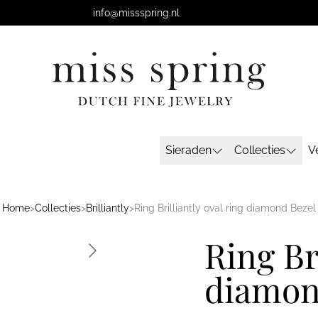
info@missspring.nl
Sieraden
Collecties
V
Home
>
Collecties
>
Brilliantly
>
Ring Brilliantly oval ring diamond Bezel
Ring Br
diamon