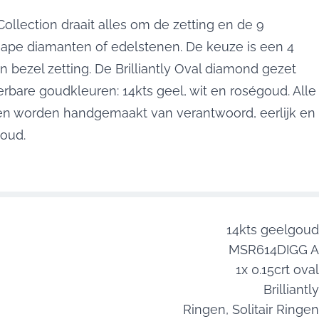
y Collection draait alles om de zetting en de 9
hape diamanten of edelstenen. De keuze is een 4
n bezel zetting. De Brilliantly Oval diamond gezet
erbare goudkleuren: 14kts geel, wit en roségoud. Alle
den worden handgemaakt van verantwoord, eerlijk en
oud.
14kts geelgoud
MSR614DIGG A
1x 0.15crt oval
Brilliantly
Ringen,
Solitair Ringen