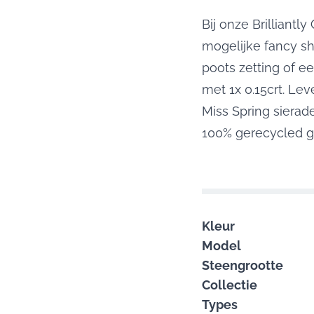
Bij onze Brilliantl
mogelijke fancy s
poots zetting of ee
met 1x 0.15crt. Lev
Miss Spring siera
100% gerecycled g
Kleur
Model
Steengrootte
Collectie
Types