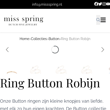
Ga naar de hoofdinhoud.
info@missspring.nl
Home
>
Collecties
>
Button
>
Ring Button Robijn
Ring Button Robijn
Onze Button ringen zijn kleine knopjes van liefde,
met elk zo hun eigen krachten. De Button collectie