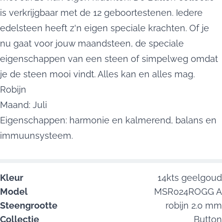
is verkrijgbaar met de 12 geboortestenen. Iedere
edelsteen heeft z'n eigen speciale krachten. Of je
nu gaat voor jouw maandsteen, de speciale
eigenschappen van een steen of simpelweg omdat
je de steen mooi vindt. Alles kan en alles mag.
Robijn
Maand: Juli
Eigenschappen: harmonie en kalmerend, balans en
immuunsysteem.
Kleur
14kts geelgoud
Model
MSR024ROGG A
Steengrootte
robijn 2.0 mm
Collectie
Button