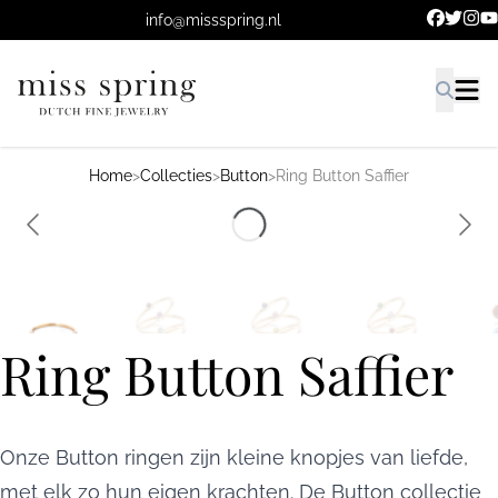
Ga naar de hoofdinhoud.
info@missspring.nl
Home
>
Collecties
>
Button
>
Ring Button Saffier
Ring Button Saffier
Onze Button ringen zijn kleine knopjes van liefde,
met elk zo hun eigen krachten. De Button collectie