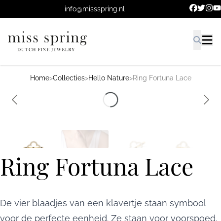
Ga naar de hoofdinhoud.
info@missspring.nl
Home
>
Collecties
>
Hello Nature
>
Ring Fortuna Lace
Ring Fortuna Lace
De vier blaadjes van een klavertje staan symbool
voor de perfecte eenheid. Ze staan voor voorspoed,