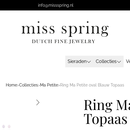
info@missspring.nl
Sieraden
Collecties
V
Home
>
Collecties
>
Ma Petite
>
Ring Ma Petite oval Blauw Topaas
Ring Ma
Topaas