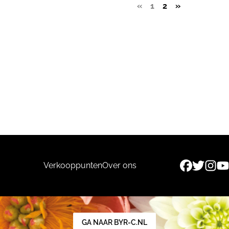
«
1
2
»
Verkooppunten
Over ons
GA NAAR BYR-C.NL