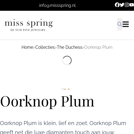
Ga naar de hoofdinhoud.
info@missspring.nl
Home
>
Collecties
>
The Duchess
>
Oorknop Plum
Oorknop Plum
Oorknop Plum is klein, lief en zoet. Oorknop Plum
geeft net die luxe diamanten touch aan jouw