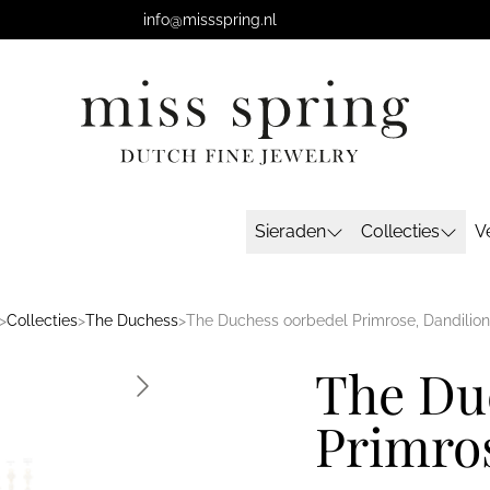
info@missspring.nl
Sieraden
Collecties
V
>
Collecties
>
The Duchess
>
The Duchess oorbedel Primrose, Dandilion 
The Du
Primros