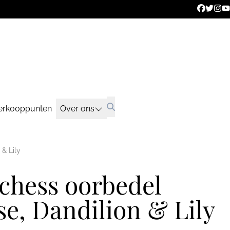
erkooppunten
Over ons
& Lily
chess oorbedel
e, Dandilion & Lily