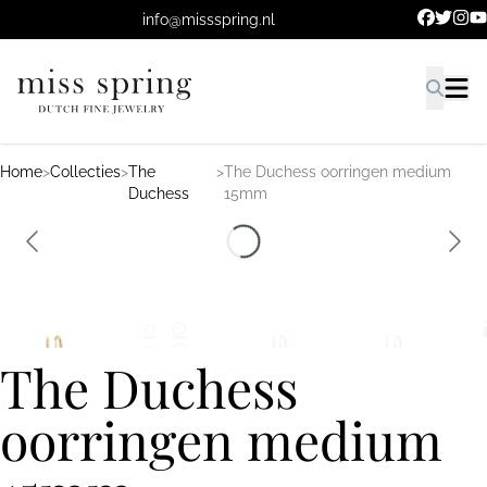
Ga naar de hoofdinhoud.
info@missspring.nl
Home
>
Collecties
>
The
>
The Duchess oorringen medium
Duchess
15mm
The Duchess
oorringen medium